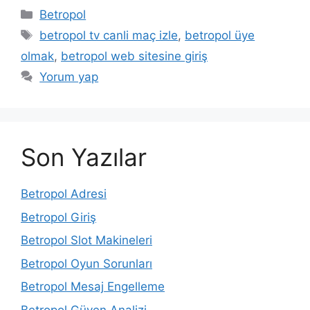
Kategoriler
Betropol
Etiketler
betropol tv canli maç izle
,
betropol üye
olmak
,
betropol web sitesine giriş
Yorum yap
Son Yazılar
Betropol Adresi
Betropol Giriş
Betropol Slot Makineleri
Betropol Oyun Sorunları
Betropol Mesaj Engelleme
Betropol Güven Analizi