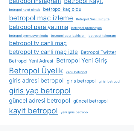
betropol instagram
Betropol Kayıt
betropol kaç oldu
betropol kayıt olmak
betropol maç izleme
Betropol Nasıl Bir Site
betropol para yatırma
betropol promosyon
betropol promosyon kodu
betropol spor bahisleri
betropol telegram
betropol tv canli maç
betropol tv canli maç izle
Betropol Twitter
Betropol Yeni Giriş
Betropol Yeni Adresi
Betropol Üyelik
canli betropol
giris adresi betropol
giris betropol
girisi betropol
giris yap betropol
güncel adresi betropol
güncel betropol
kayit betropol
yeni giris betropol