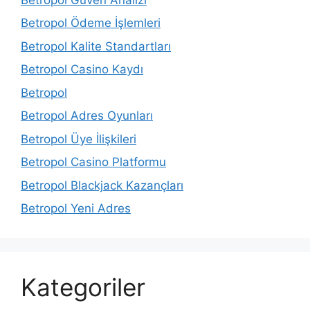
Betropol Ödeme İşlemleri
Betropol Kalite Standartları
Betropol Casino Kaydı
Betropol
Betropol Adres Oyunları
Betropol Üye İlişkileri
Betropol Casino Platformu
Betropol Blackjack Kazançları
Betropol Yeni Adres
Kategoriler