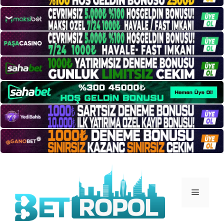
İçeriğe
atla
Menü