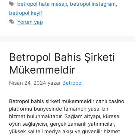
Etiketler
betropol hata mesajı
,
betropol instagram
,
betropol keyif
Yorum yap
Betropol Bahis Şirketi
Mükemmeldir
Nisan 24, 2024
yazar
Betropol
Betropol bahis şirketi mükemmeldir canlı casino
platformu bünyesinde tamamen yasal bir
hizmet bulunmaktadır. Sağlam altyapı, küresel
oyun sağlayıcısı, gerçek zamanlı yatırımcılar,
yüksek kaliteli medya akışı ve güvenilir hizmet