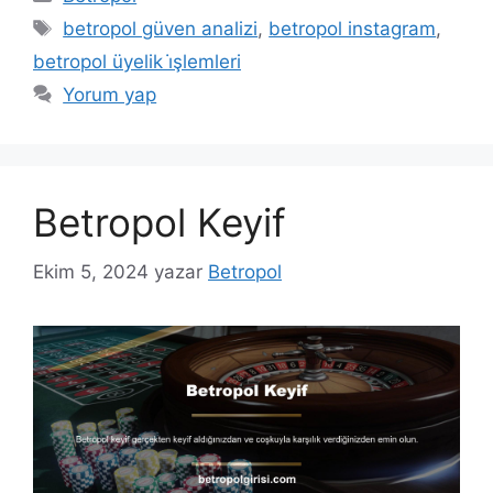
Etiketler
betropol güven analizi
,
betropol instagram
,
betropol üyelik i̇şlemleri
Yorum yap
Betropol Keyif
Ekim 5, 2024
yazar
Betropol