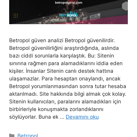
Betropol güven analizi Betropol güvenilirdir.
Betropol güvenilirliğini araştırdığında, aslında
bazı ciddi sorunlarla karşılaştık. Bu: Sitenin
sınırına rağmen para alamadıklarını iddia eden
kişiler. İnsanlar Sitenin canlı destek hattına
ulaşamazlar. Para hesaptan onaylandı, ancak
Betropol yorumlanmasından sonra tutar hesaba
aktarılmadı. Site hakkında bilgi almak çok kolay.
Sitenin kullanıcıları, paralarını alamadıkları için
birbirleriyle konuşmakta zorlandıklarını
söylüyorlar. Buna ek …
Devamını oku
Kategoriler
Betropol