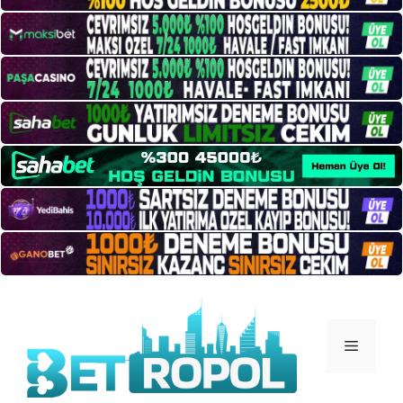
İçeriğe
atla
Menü