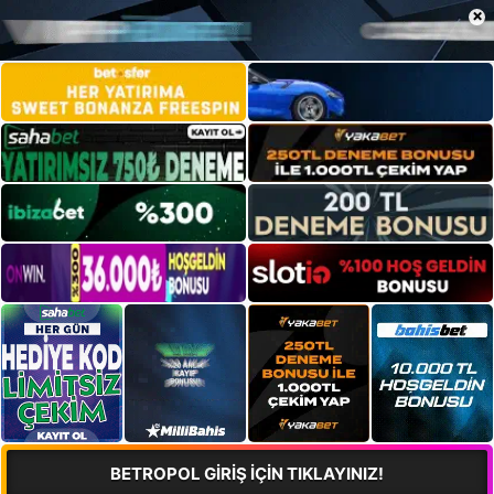
×
BETROPOL GİRİŞ İÇİN TIKLAYINIZ!