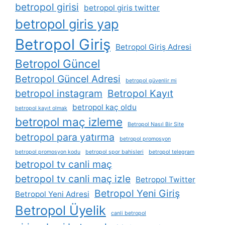
betropol girisi
betropol giris twitter
betropol giris yap
Betropol Giriş
Betropol Giriş Adresi
Betropol Güncel
Betropol Güncel Adresi
betropol güvenlir mi
betropol instagram
Betropol Kayıt
betropol kaç oldu
betropol kayıt olmak
betropol maç izleme
Betropol Nasıl Bir Site
betropol para yatırma
betropol promosyon
betropol promosyon kodu
betropol spor bahisleri
betropol telegram
betropol tv canli maç
betropol tv canli maç izle
Betropol Twitter
Betropol Yeni Giriş
Betropol Yeni Adresi
Betropol Üyelik
canli betropol