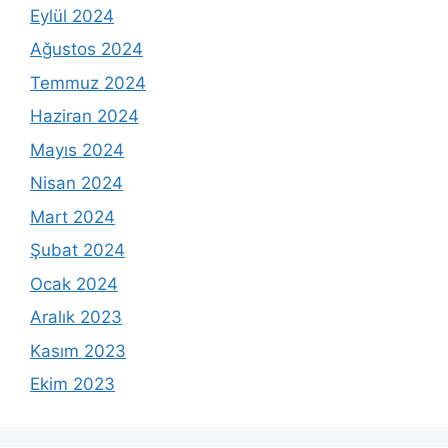
Eylül 2024
Ağustos 2024
Temmuz 2024
Haziran 2024
Mayıs 2024
Nisan 2024
Mart 2024
Şubat 2024
Ocak 2024
Aralık 2023
Kasım 2023
Ekim 2023