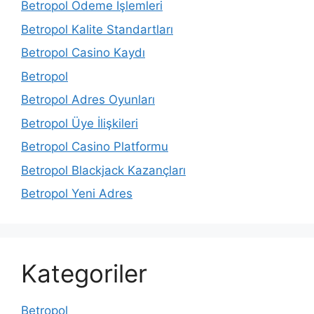
Betropol Ödeme İşlemleri
Betropol Kalite Standartları
Betropol Casino Kaydı
Betropol
Betropol Adres Oyunları
Betropol Üye İlişkileri
Betropol Casino Platformu
Betropol Blackjack Kazançları
Betropol Yeni Adres
Kategoriler
Betropol