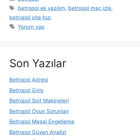
Etiketler
betropol ek yazılım
,
betropol maç izle
,
betropol site hızı
Yorum yap
Son Yazılar
Betropol Adresi
Betropol Giriş
Betropol Slot Makineleri
Betropol Oyun Sorunları
Betropol Mesaj Engelleme
Betropol Güven Analizi