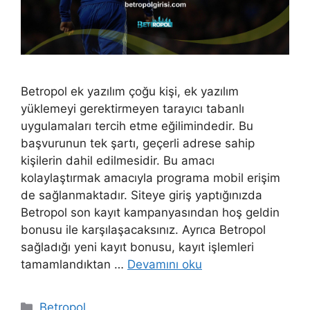
Betropol ek yazılım çoğu kişi, ek yazılım
yüklemeyi gerektirmeyen tarayıcı tabanlı
uygulamaları tercih etme eğilimindedir. Bu
başvurunun tek şartı, geçerli adrese sahip
kişilerin dahil edilmesidir. Bu amacı
kolaylaştırmak amacıyla programa mobil erişim
de sağlanmaktadır. Siteye giriş yaptığınızda
Betropol son kayıt kampanyasından hoş geldin
bonusu ile karşılaşacaksınız. Ayrıca Betropol
sağladığı yeni kayıt bonusu, kayıt işlemleri
tamamlandıktan …
Devamını oku
Kategoriler
Betropol