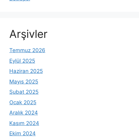
Arşivler
Temmuz 2026
Eylül 2025
Haziran 2025
Mayıs 2025
Şubat 2025
Ocak 2025
Aralık 2024
Kasım 2024
Ekim 2024