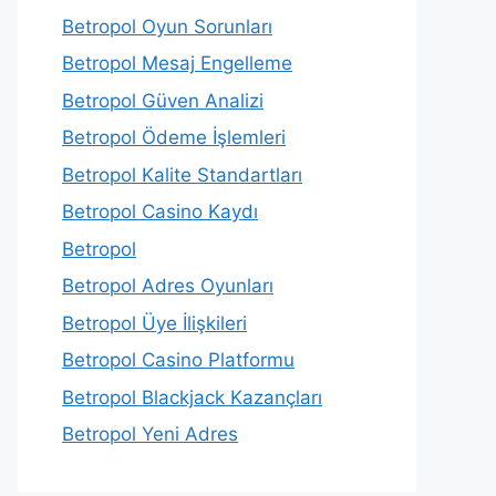
Betropol Oyun Sorunları
Betropol Mesaj Engelleme
Betropol Güven Analizi
Betropol Ödeme İşlemleri
Betropol Kalite Standartları
Betropol Casino Kaydı
Betropol
Betropol Adres Oyunları
Betropol Üye İlişkileri
Betropol Casino Platformu
Betropol Blackjack Kazançları
Betropol Yeni Adres