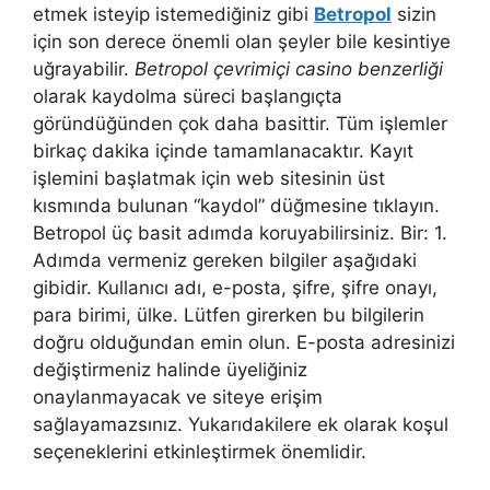
etmek isteyip istemediğiniz gibi
Betropol
sizin
için son derece önemli olan şeyler bile kesintiye
uğrayabilir.
Betropol çevrimiçi casino benzerliği
olarak kaydolma süreci başlangıçta
göründüğünden çok daha basittir. Tüm işlemler
birkaç dakika içinde tamamlanacaktır. Kayıt
işlemini başlatmak için web sitesinin üst
kısmında bulunan “kaydol” düğmesine tıklayın.
Betropol üç basit adımda koruyabilirsiniz. Bir: 1.
Adımda vermeniz gereken bilgiler aşağıdaki
gibidir. Kullanıcı adı, e-posta, şifre, şifre onayı,
para birimi, ülke. Lütfen girerken bu bilgilerin
doğru olduğundan emin olun. E-posta adresinizi
değiştirmeniz halinde üyeliğiniz
onaylanmayacak ve siteye erişim
sağlayamazsınız. Yukarıdakilere ek olarak koşul
seçeneklerini etkinleştirmek önemlidir.