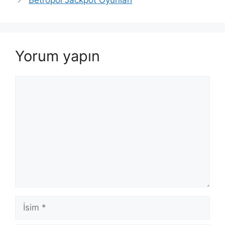
Betropol Jackpot Oyunları
Yorum yapın
Yorum
İsim