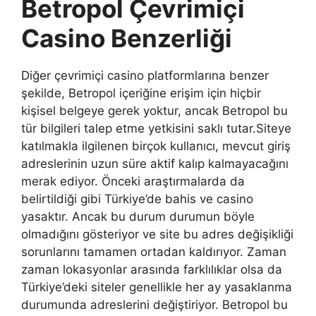
Betropol Çevrimiçi
Casino Benzerliği
Diğer çevrimiçi casino platformlarına benzer
şekilde, Betropol içeriğine erişim için hiçbir
kişisel belgeye gerek yoktur, ancak Betropol bu
tür bilgileri talep etme yetkisini saklı tutar.Siteye
katılmakla ilgilenen birçok kullanıcı, mevcut giriş
adreslerinin uzun süre aktif kalıp kalmayacağını
merak ediyor. Önceki araştırmalarda da
belirtildiği gibi Türkiye’de bahis ve casino
yasaktır. Ancak bu durum durumun böyle
olmadığını gösteriyor ve site bu adres değişikliği
sorunlarını tamamen ortadan kaldırıyor. Zaman
zaman lokasyonlar arasında farklılıklar olsa da
Türkiye’deki siteler genellikle her ay yasaklanma
durumunda adreslerini değiştiriyor. Betropol bu