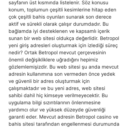
sayfanın üst kısmında listelenir. Söz konusu
konum, toplumun çeşitli kesimlerine hitap eden
çok çeşitli bahis oyunları sunarak son derece
aktif ve sürekli olarak çalışır durumdadır. Bu
bağlamda iyi desteklenen ve kapsamlı içerik
sunan bir web sitesi oldukça değerlidir. Betropol
yeni giriş adresleri oluşturmak için izlediği süreç
nedir? Ortak Betropol mevcut çerçevesinin
önemli değişikliklere uğradığını hepimiz
gözlemlemişizdir. Bu web sitesi şu anda mevcut
adresin kullanımına son vermeden önce yedek
ve güvenli bir adres oluşturmak için
çalışmaktadır ve bu yeni adres, web sitesi
sahibi dahil hiç kimseye verilmeyecektir. Bu
uygulama bilgi sızıntılarının önlenmesine
yardımcı olur ve yüksek düzeyde güvenliği
garanti eder. Mevcut adresin Betropol casino ve
bahis sitesi tarafından engellenmesi durumunda