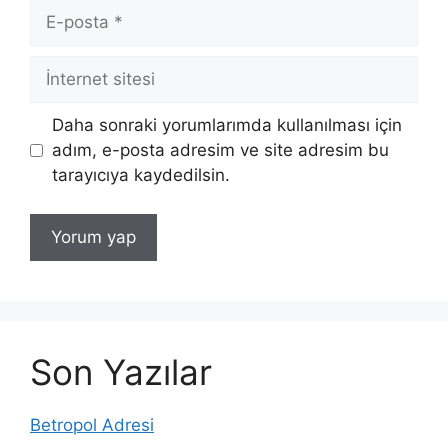
E-
posta
İnternet
sitesi
Daha sonraki yorumlarımda kullanılması için
adım, e-posta adresim ve site adresim bu
tarayıcıya kaydedilsin.
Son Yazılar
Betropol Adresi