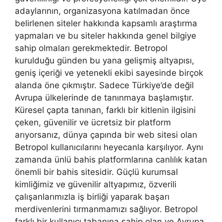
adaylarının, organizasyona katılmadan önce
belirlenen siteler hakkında kapsamlı araştırma
yapmaları ve bu siteler hakkında genel bilgiye
sahip olmaları gerekmektedir. Betropol
kurulduğu günden bu yana gelişmiş altyapısı,
geniş içeriği ve yetenekli ekibi sayesinde birçok
alanda öne çıkmıştır. Sadece Türkiye’de değil
Avrupa ülkelerinde de tanınmaya başlamıştır.
Küresel çapta tanınan, farklı bir kitlenin ilgisini
çeken, güvenilir ve ücretsiz bir platform
arıyorsanız, dünya çapında bir web sitesi olan
Betropol kullanıcılarını heyecanla karşılıyor. Aynı
zamanda ünlü bahis platformlarına canlılık katan
önemli bir bahis sitesidir. Güçlü kurumsal
kimliğimiz ve güvenilir altyapımız, özverili
çalışanlarımızla iş birliği yaparak başarı
merdivenlerini tırmanmamızı sağlıyor. Betropol
farklı bir kullanıcı tabanına sahip olan ve Avrupa