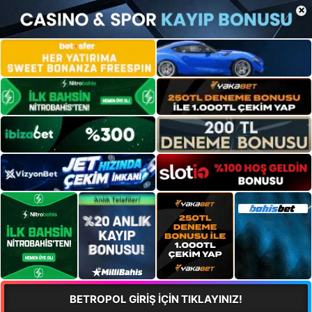
×
BETROPOL GİRİŞ İÇİN TIKLAYINIZ!