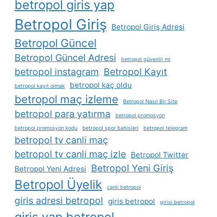
betropol giris yap
Betropol Giriş
Betropol Giriş Adresi
Betropol Güncel
Betropol Güncel Adresi
betropol güvenlir mi
betropol instagram
Betropol Kayıt
betropol kaç oldu
betropol kayıt olmak
betropol maç izleme
Betropol Nasıl Bir Site
betropol para yatırma
betropol promosyon
betropol promosyon kodu
betropol spor bahisleri
betropol telegram
betropol tv canli maç
betropol tv canli maç izle
Betropol Twitter
Betropol Yeni Giriş
Betropol Yeni Adresi
Betropol Üyelik
canli betropol
giris adresi betropol
giris betropol
girisi betropol
giris yap betropol