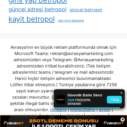
güncel adresi betropol
güncel betropol
kayit betropol
yeni giris betropol
Avrasya'nın en büyük reklam platformunda olmak için
Microsoft Teams:
reklam@avrasyamarketing.com
adresimizden veya Telegram: @Avrasyamarketing
adresimizden irtibat kurabilirsiniz. (Tek iletişim
adreslerimiz teams / telegram ve mail adresimizdir.
Harici hiçbir iletişim adresimiz bulunmamaktadır.
Lütfen itibar etmeyiniz.) Türkiye yasalarına göre 7258
sayılı kanun uyarınca yasa dışı bahis oynamanın
cezaları mevcuttur. Şu an bulunduğunuz site hiç bir
şekilde illegal bahis oyunları oynatmıyor ve oynamaya
aracı olmuyordur.
betparis
|
limitsizbahis
|
airbet
|
parisbahis
|
setrabet
|
anlikbahis
|
casinopop
|
×
avrupabet