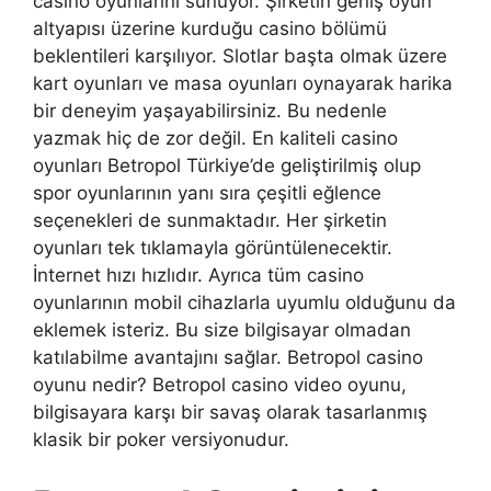
casino oyunlarını sunuyor. Şirketin geniş oyun
altyapısı üzerine kurduğu casino bölümü
beklentileri karşılıyor. Slotlar başta olmak üzere
kart oyunları ve masa oyunları oynayarak harika
bir deneyim yaşayabilirsiniz. Bu nedenle
yazmak hiç de zor değil. En kaliteli casino
oyunları Betropol Türkiye’de geliştirilmiş olup
spor oyunlarının yanı sıra çeşitli eğlence
seçenekleri de sunmaktadır. Her şirketin
oyunları tek tıklamayla görüntülenecektir.
İnternet hızı hızlıdır. Ayrıca tüm casino
oyunlarının mobil cihazlarla uyumlu olduğunu da
eklemek isteriz. Bu size bilgisayar olmadan
katılabilme avantajını sağlar. Betropol casino
oyunu nedir? Betropol casino video oyunu,
bilgisayara karşı bir savaş olarak tasarlanmış
klasik bir poker versiyonudur.