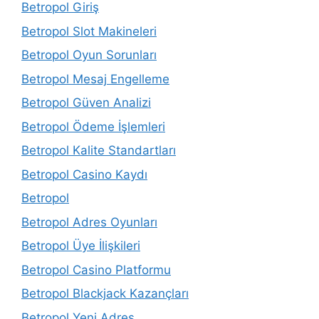
Betropol Giriş
Betropol Slot Makineleri
Betropol Oyun Sorunları
Betropol Mesaj Engelleme
Betropol Güven Analizi
Betropol Ödeme İşlemleri
Betropol Kalite Standartları
Betropol Casino Kaydı
Betropol
Betropol Adres Oyunları
Betropol Üye İlişkileri
Betropol Casino Platformu
Betropol Blackjack Kazançları
Betropol Yeni Adres