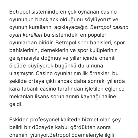
Betropol sisteminde en çok oynanan casino
oyununun blackjack olduğunu söylüyoruz ve
oyunun kurallarını açıklayacağız.
Betropol casino
oyun kuralları
bu sistemdeki en popüler
oyunlardan biridir. Betropol spor bahisleri, spor
bahislerinin, derneklerin ve spor kulüplerinin
gelişmesiyle doğmuş ve yıllar içinde önemli
ölçüde büyüyerek bugünkü durumuna
ulaşmıştır. Casino oyunlarının ilk örnekleri bu
şekilde ortaya çıktı ancak daha sonraki yıllarda
kara tabanlı casino tarafından işletilen eğlence
mekanları lisans sorunlarının kaynağı haline
geldi.
Eskiden profesyonel kalitede hizmet olan şey,
belirli bir düzeyde kabul gördükten sonra
önemini yitiriyor.Betropol ödemeleriyle ilgili