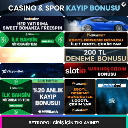
×
BETROPOL GİRİŞ İÇİN TIKLAYINIZ!