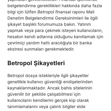
belgelendirme gereklilikleri hakkında daha fazla
bilgi için lütfen
Betropol finansal raporu
Mali
Denetim Belgelendirme Gereksinimleri ile ilgili
şikayet başlıklı forumumuza bakın. Yatırım
yapmak veya para çekmek isteyen kullanıcıların,
hesabın kendi adlarına olduğunu kanıtlamak için
çevrimiçi yardım hattı aracılığıyla bir banka
ekstresi sunmaları gerekmektedir.
Betropol Şikayetleri
Betropol dosya istekleriyle ilgili şikayetler
genellikle kullanıcı güvenliği endişelerinden
kaynaklanmaktadır. Ancak bahis sitelerinin
güvenilir bir şekilde çalışabilmesi için
kullanıcıların kendilerini gerçek kişi olarak
tanımlamalarını veya çalıntı bilgiler elde