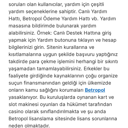
soruları olan kullanıcılar, yardım için çeşitli
yardım seçeneklerine sahiptir. Canlı Yardım
Hattı, Betropol Ödeme Yardım Hattı vb. Yardım
masasına bildirimde bulunarak yardım
alabilirsiniz. Örnek: Canlı Destek Hattına giriş
yapmak için Yardım butonuna tıklayın ve hesap
bilgilerinizi girin. Sitenin kurallarına ve
kısıtlamalarına uygun şekilde başvuru yaptığınız
takdirde para çekme işlemini herhangi bir sıkıntı
yaşamadan tamamlayabilirsiniz. Erkekler bu
faaliyete girdiğinde kaynaklarının çoğu organize
suçun finansmanından geldiği için ülkemizde
onların kamu sağlığını korumaları
Betropol
yasaklanıyor. Bu kuruluşlarda oynanan kart ve
slot makinesi oyunları da hükümet tarafından
casino olarak sınıflandırılmakta ve şu anda
Betropol lisanslama sitesinde lisans sorunlarına
neden olmaktadır.