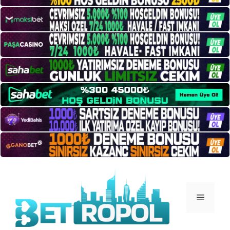
İçeriğe
atla
Menü