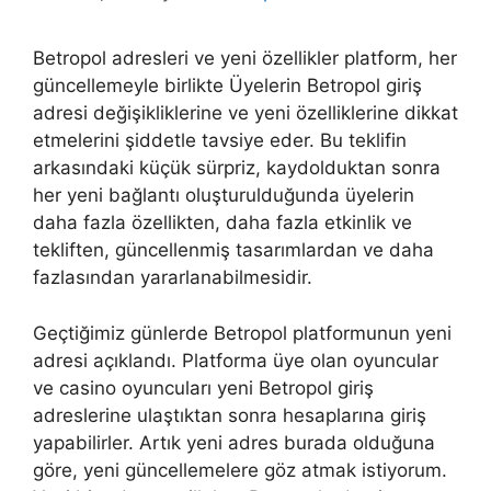
Betropol adresleri ve yeni özellikler platform, her
güncellemeyle birlikte Üyelerin Betropol giriş
adresi değişikliklerine ve yeni özelliklerine dikkat
etmelerini şiddetle tavsiye eder. Bu teklifin
arkasındaki küçük sürpriz, kaydolduktan sonra
her yeni bağlantı oluşturulduğunda üyelerin
daha fazla özellikten, daha fazla etkinlik ve
tekliften, güncellenmiş tasarımlardan ve daha
fazlasından yararlanabilmesidir.
Geçtiğimiz günlerde Betropol platformunun yeni
adresi açıklandı. Platforma üye olan oyuncular
ve casino oyuncuları yeni Betropol giriş
adreslerine ulaştıktan sonra hesaplarına giriş
yapabilirler. Artık yeni adres burada olduğuna
göre, yeni güncellemelere göz atmak istiyorum.