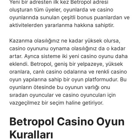
Yeni bir adresten ilk kez Betropol adresi
oluşturan tüm üyeler, oyunlarda ve casino
oyunlarında sunulan çeşitli bonus puanlardan ve
aktivitelerden yararlanma hakkına sahiptir.
Kazanma olasılığınız ne kadar yüksek olursa,
casino oyununu oynama olasılığınız da o kadar
artar. Ayrıca sisteme iki yeni casino oyunu daha
eklendi. Betropol, geniş bir yelpazeye, yüksek
oranlara, canlı casino odalarına ve renkli casino
oyun yapılarına sahip bir oyun platformudur. Bu
oyunların ötesinde bu oyunun varlığı onu
sıradan oyuncular ve casino oyuncuları için
vazgeçilmez bir seçim haline getiriyor.
Betropol Casino Oyun
Kuralları