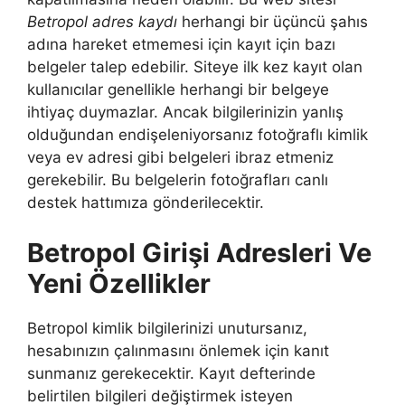
Betropol adres kaydı
herhangi bir üçüncü şahıs
adına hareket etmemesi için kayıt için bazı
belgeler talep edebilir. Siteye ilk kez kayıt olan
kullanıcılar genellikle herhangi bir belgeye
ihtiyaç duymazlar. Ancak bilgilerinizin yanlış
olduğundan endişeleniyorsanız fotoğraflı kimlik
veya ev adresi gibi belgeleri ibraz etmeniz
gerekebilir. Bu belgelerin fotoğrafları canlı
destek hattımıza gönderilecektir.
Betropol Girişi Adresleri Ve
Yeni Özellikler
Betropol kimlik bilgilerinizi unutursanız,
hesabınızın çalınmasını önlemek için kanıt
sunmanız gerekecektir. Kayıt defterinde
belirtilen bilgileri değiştirmek isteyen