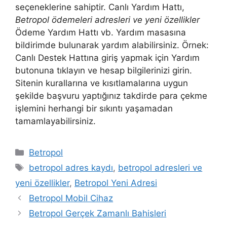
seçeneklerine sahiptir. Canlı Yardım Hattı,
Betropol ödemeleri adresleri ve yeni özellikler
Ödeme Yardım Hattı vb. Yardım masasına
bildirimde bulunarak yardım alabilirsiniz. Örnek:
Canlı Destek Hattına giriş yapmak için Yardım
butonuna tıklayın ve hesap bilgilerinizi girin.
Sitenin kurallarına ve kısıtlamalarına uygun
şekilde başvuru yaptığınız takdirde para çekme
işlemini herhangi bir sıkıntı yaşamadan
tamamlayabilirsiniz.
Kategoriler
Betropol
Etiketler
betropol adres kaydı
,
betropol adresleri ve
yeni özellikler
,
Betropol Yeni Adresi
Betropol Mobil Cihaz
Betropol Gerçek Zamanlı Bahisleri