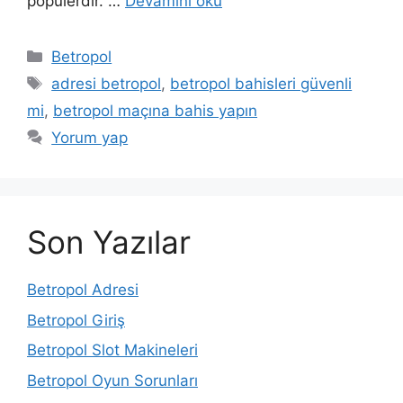
popülerdir. …
Devamını oku
Kategoriler
Betropol
Etiketler
adresi betropol
,
betropol bahisleri güvenli
mi
,
betropol maçına bahis yapın
Yorum yap
Son Yazılar
Betropol Adresi
Betropol Giriş
Betropol Slot Makineleri
Betropol Oyun Sorunları