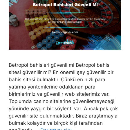
Betropol bahisleri güvenli mi Betropol bahis
sitesi güvenilir mi? En önemli şey güvenilir bir
bahis sitesi bulmaktır. Çünkü en hızlı para
yatırma yöntemlerine odaklanan para
birimlerimiz ve güvenilir web sitelerimiz var.
Toplumda casino sitelerine güvenilemeyeceği
yönünde yaygın bir söylenti var. Ancak pek çok
güvenilir site bulunmaktadır. Biraz araştırmayla
bulmak kolaydır ve birçok kişi tarafından